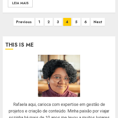
LEIA MAIS
Paginação
Previous
1
2
3
4
5
6
Next
de
posts
THIS IS ME
Rafaela aqui, carioca com expertise em gestão de
projetos e criação de conteúdo. Minha paixão por viajar
sozinha há mais de 10 anos me levou a muitos lugares