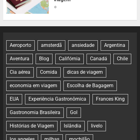
0
Aeroporto
amsterdã
ansiedade
Argentina
Aventura
Blog
Califórnia
Canadá
Chile
Cia aérea
Comida
dicas de viagem
economia em viagem
Escolha de Bagagem
EUA
Experiência Gastronômica
Frances King
Gastronomia Brasileira
Gol
Histórias de Viagem
Islândia
livelo
los angeles
milhas
mochilão