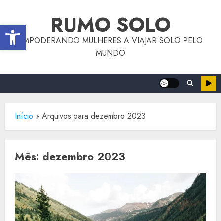
o
Skip
conteúdo
RUMO SOLO
to
Abrir a barra de ferramentas
content
EMPODERANDO MULHERES A VIAJAR SOLO PELO
MUNDO
Início
»
Arquivos para dezembro 2023
Mês:
dezembro 2023