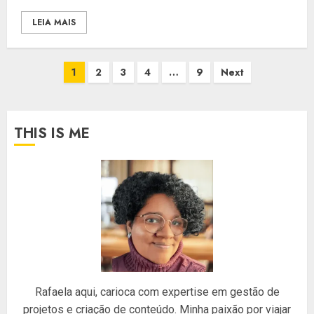
LEIA MAIS
Paginação
1
2
3
4
…
9
Next
de
posts
THIS IS ME
Rafaela aqui, carioca com expertise em gestão de
projetos e criação de conteúdo. Minha paixão por viajar