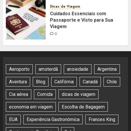
Dicas de Viagem
Cuidados Essenciais com
Passaporte e Visto para Sua
Viagem
0
Aeroporto
amsterdã
ansiedade
Argentina
Aventura
Blog
Califórnia
Canadá
Chile
Cia aérea
Comida
dicas de viagem
economia em viagem
Escolha de Bagagem
EUA
Experiência Gastronômica
Frances King