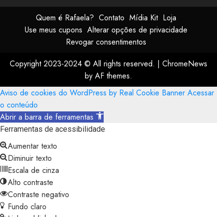
Quem é Rafaela?
Contato
Mídia Kit
Loja
Use meus cupons
Alterar opções de privacidade
Revogar consentimentos
Copyright 2023-2024 © All rights reserved.
|
ChromeNews
by AF themes.
Aviso de cookies do WordPress by Real Cookie Banner
Acessar
o conteúdo
Abrir a barra de ferramentas
Ferramentas de acessibilidade
Aumentar texto
Diminuir texto
Escala de cinza
Alto contraste
Contraste negativo
Fundo claro