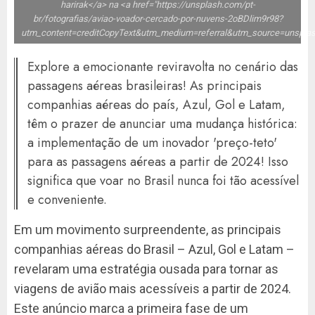
harirak</a> na <a href="https://unsplash.com/pt-
br/fotografias/aviao-voador-cercado-por-nuvens-2oBDlim9r98?
utm_content=creditCopyText&utm_medium=referral&utm_source=unspla
Explore a emocionante reviravolta no cenário das
passagens aéreas brasileiras! As principais
companhias aéreas do país, Azul, Gol e Latam,
têm o prazer de anunciar uma mudança histórica:
a implementação de um inovador 'preço-teto'
para as passagens aéreas a partir de 2024! Isso
significa que voar no Brasil nunca foi tão acessível
e conveniente.
Em um movimento surpreendente, as principais
companhias aéreas do Brasil – Azul, Gol e Latam –
revelaram uma estratégia ousada para tornar as
viagens de avião mais acessíveis a partir de 2024.
Este anúncio marca a primeira fase de um