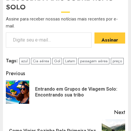
SOLO
Assine para receber nossas notícias mais recentes por e-
mail.
Digite seu e-mail…
Assinar
Tags:
azul
Cia aérea
Gol
Latam
passagem aérea
preço
Post
Previous
navigation
Entrando em Grupos de Viagem Solo:
Pr
Encontrando sua tribo
po
Next
Next
Como Viajar Sozinha Pela Primeira Vez