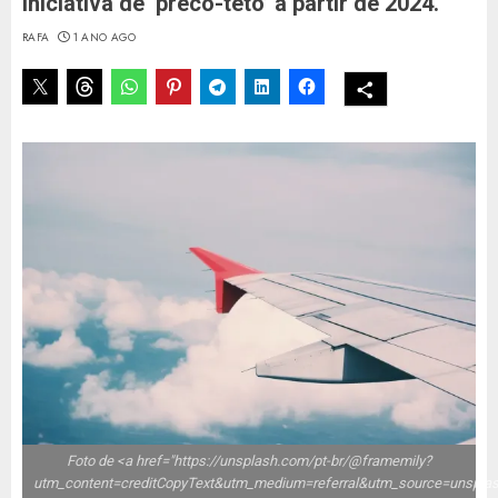
iniciativa de ‘preco-teto’ a partir de 2024.
RAFA
1 ANO AGO
Foto de <a href="https://unsplash.com/pt-br/@framemily?
utm_content=creditCopyText&utm_medium=referral&utm_source=unspla