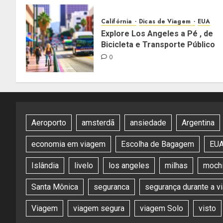
Califórnia
Dicas de Viagem
EUA
Explore Los Angeles a Pé , de
Bicicleta e Transporte Público
0
Aeroporto
amsterdã
ansiedade
Argentina
economia em viagem
Escolha de Bagagem
EU
Islândia
livelo
los angeles
milhas
mochi
Santa Mônica
seguranca
segurança durante a 
Viagem
viagem segura
viagem Solo
visto