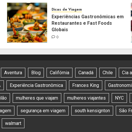
Dicas de Viagem
Experiências Gastronômicas em
Restaurantes e Fast Foods
Globais
0
Aventura
Blog
Califórnia
Canadá
Chile
Cia 
A
Experiência Gastronômica
Frances King
Gastronomia
lão
mulheres que viajam
mulheres viajantes
NYC
viagem
segurança em viagem
south kensignton
São F
walmart