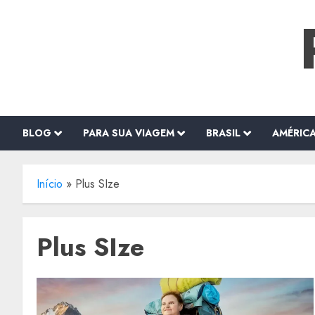
o
Skip
conteúdo
to
content
BLOG
PARA SUA VIAGEM
BRASIL
AMÉRIC
Início
»
Plus SIze
Plus SIze