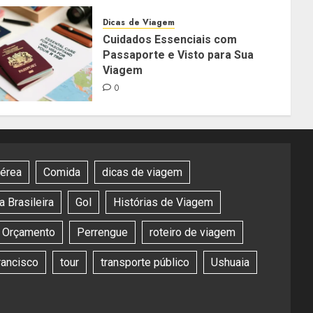
Dicas de Viagem
Cuidados Essenciais com
Passaporte e Visto para Sua
Viagem
0
aérea
Comida
dicas de viagem
 Brasileira
Gol
Histórias de Viagem
Orçamento
Perrengue
roteiro de viagem
rancisco
tour
transporte público
Ushuaia