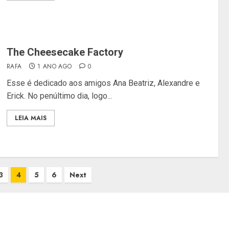
The Cheesecake Factory
RAFA
1 ANO AGO
0
Esse é dedicado aos amigos Ana Beatriz, Alexandre e
Erick. No penúltimo dia, logo...
LEIA MAIS
3
4
5
6
Next