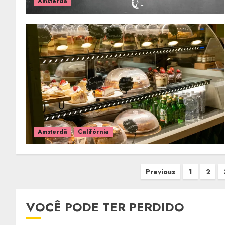
Amsterdã
Amsterdã
Califórnia
Paginação
Previous
1
2
de
posts
VOCÊ PODE TER PERDIDO