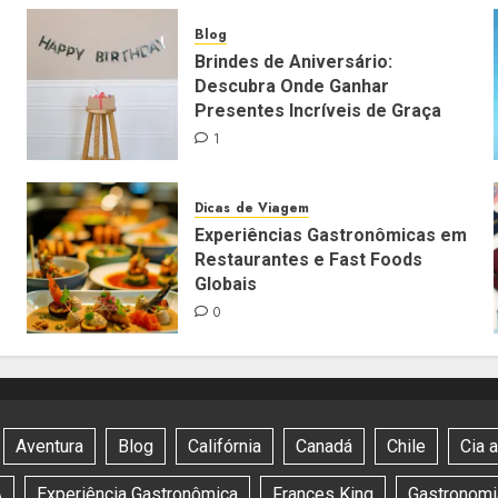
Blog
Brindes de Aniversário:
Descubra Onde Ganhar
Presentes Incríveis de Graça
1
Dicas de Viagem
Experiências Gastronômicas em
Restaurantes e Fast Foods
Globais
0
Aventura
Blog
Califórnia
Canadá
Chile
Cia 
A
Experiência Gastronômica
Frances King
Gastronomia