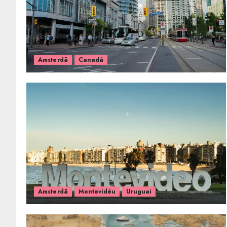
Amsterdã
Canadá
Amsterdã
Montevidéu
Uruguai