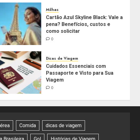
Milhas
Cartão Azul Skyline Black: Vale a
pena? Benefícios, custos e
como solicitar
0
Dicas de Viagem
Cuidados Essenciais com
Passaporte e Visto para Sua
Viagem
0
aérea
Comida
dicas de viagem
 Brasileira
Gol
Histórias de Viagem