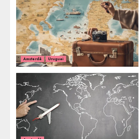
Amsterdã
Uruguai