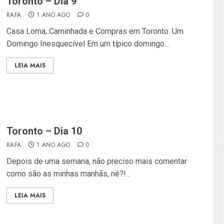
Toronto – Dia 9
RAFA
1 ANO AGO
0
Casa Loma, Caminhada e Compras em Toronto: Um
Domingo Inesquecível Em um típico domingo...
LEIA MAIS
Toronto – Dia 10
RAFA
1 ANO AGO
0
Depois de uma semana, não preciso mais comentar
como são as minhas manhãs, né?!...
LEIA MAIS