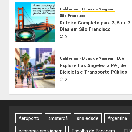
Califórnia
Dicas de Viagem
São Francisco
Roteiro Completo para 3, 5 ou 7
Dias em São Francisco
0
Califórnia
Dicas de Viagem
EUA
Explore Los Angeles a Pé , de
Bicicleta e Transporte Público
0
Aeroporto
amsterdã
ansiedade
Argentina
economia em viagem
Escolha de Bagagem
EU