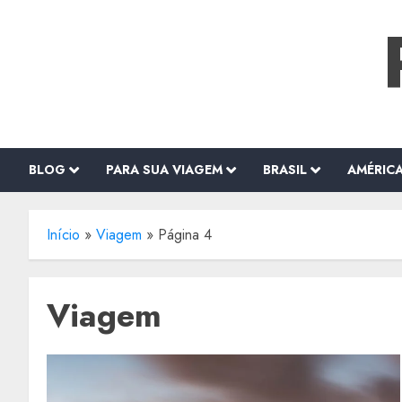
o
Skip
conteúdo
to
content
BLOG
PARA SUA VIAGEM
BRASIL
AMÉRIC
Início
»
Viagem
»
Página 4
Viagem