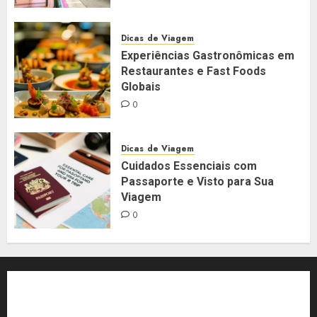
Dicas de Viagem
Experiências Gastronômicas em
Restaurantes e Fast Foods
Globais
0
Dicas de Viagem
Cuidados Essenciais com
Passaporte e Visto para Sua
Viagem
0
Aeroporto
amsterdã
ansiedade
Argentina
Aventura
Blog
Califórnia
Canadá
Chile