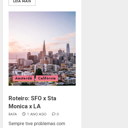
LEIA MAIS
Amsterdã
Califórnia
Roteiro: SFO x Sta
Monica x LA
RAFA
1 ANO AGO
0
Sempre tive problemas com