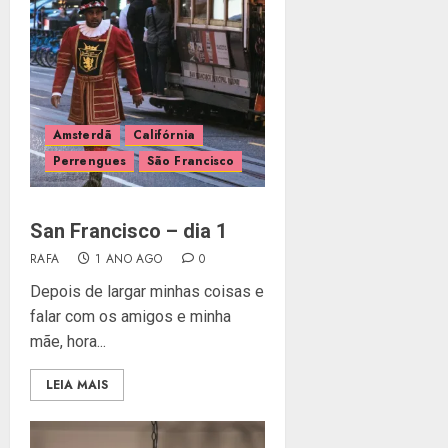
Amsterdã
Califórnia
Perrengues
São Francisco
San Francisco – dia 1
RAFA
1 ANO AGO
0
Depois de largar minhas coisas e
falar com os amigos e minha
mãe, hora...
LEIA MAIS