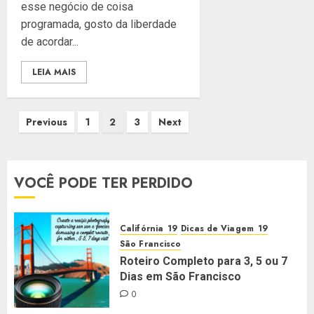
esse negócio de coisa
programada, gosto da liberdade
de acordar...
LEIA MAIS
Paginação
Previous
1
2
3
Next
de
posts
VOCÊ PODE TER PERDIDO
Califórnia
Dicas de Viagem
São Francisco
Roteiro Completo para 3, 5 ou 7
Dias em São Francisco
0