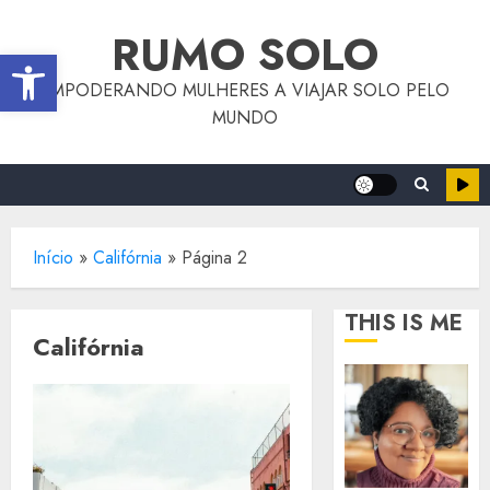
o
Skip
conteúdo
RUMO SOLO
to
Abrir a barra de ferramentas
content
EMPODERANDO MULHERES A VIAJAR SOLO PELO
MUNDO
Início
»
Califórnia
»
Página 2
THIS IS ME
Califórnia