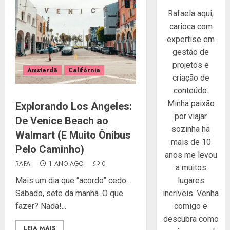
Rafaela aqui,
carioca com
expertise em
gestão de
projetos e
Amsterdã
Califórnia
criação de
conteúdo.
Minha paixão
Explorando Los Angeles:
por viajar
De Venice Beach ao
sozinha há
Walmart (E Muito Ônibus
mais de 10
Pelo Caminho)
anos me levou
RAFA
1 ANO AGO
0
a muitos
lugares
Mais um dia que “acordo” cedo…
incríveis. Venha
Sábado, sete da manhã. O que
comigo e
fazer? Nada!...
descubra como
LEIA MAIS