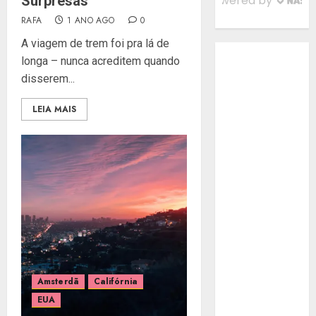
Surpresas
RAFA
1 ANO AGO
0
A viagem de trem foi pra lá de
longa – nunca acreditem quando
disserem...
LEIA MAIS
Amsterdã
Califórnia
EUA