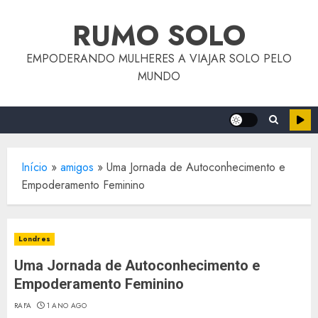
o
Skip
conteúdo
RUMO SOLO
to
content
EMPODERANDO MULHERES A VIAJAR SOLO PELO
MUNDO
Início
»
amigos
»
Uma Jornada de Autoconhecimento e
Empoderamento Feminino
Londres
Uma Jornada de Autoconhecimento e
Empoderamento Feminino
RAFA
1 ANO AGO