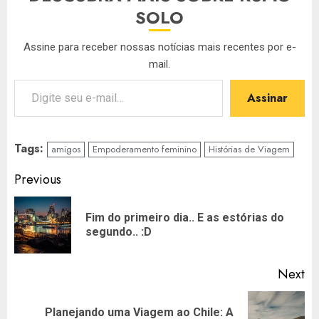
SOLO
Assine para receber nossas notícias mais recentes por e-
mail.
Digite seu e-mail…
Assinar
Tags:
amigos
Empoderamento feminino
Histórias de Viagem
Post
Previous
navigation
Fim do primeiro dia.. E as estórias do
Pr
segundo.. :D
po
Next
Planejando uma Viagem ao Chile: A
Next