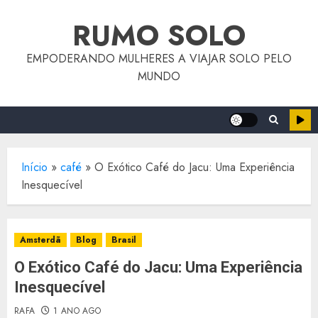
o
Skip
conteúdo
RUMO SOLO
to
content
EMPODERANDO MULHERES A VIAJAR SOLO PELO
MUNDO
Início
»
café
»
O Exótico Café do Jacu: Uma Experiência
Inesquecível
Amsterdã
Blog
Brasil
O Exótico Café do Jacu: Uma Experiência
Inesquecível
RAFA
1 ANO AGO