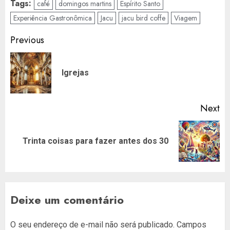
Tags:
café
domingos martins
Espírito Santo
Experiência Gastronômica
Jacu
jacu bird coffe
Viagem
Post
Previous
navigation
Pr
Igrejas
po
Next
Next
Trinta coisas para fazer antes dos 30
post:
Deixe um comentário
O seu endereço de e-mail não será publicado.
Campos