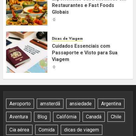
Restaurantes e Fast Foods
Globais
0
Dicas de Viagem
Cuidados Essenciais com
Passaporte e Visto para Sua
Viagem
0
Aeroporto
amsterdã
ansiedade
Argentina
Aventura
Blog
Califórnia
Canadá
Chile
Cia aérea
Comida
dicas de viagem