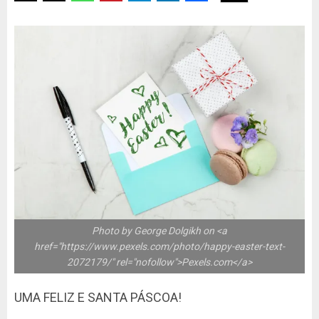
Photo by George Dolgikh on <a
href="https://www.pexels.com/photo/happy-easter-text-
2072179/" rel="nofollow">Pexels.com</a>
UMA FELIZ E SANTA PÁSCOA!