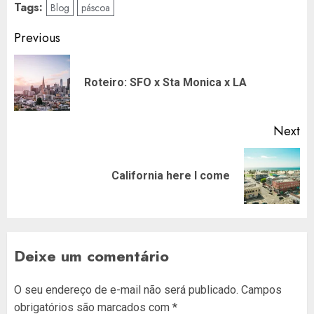
Tags:
Blog
páscoa
Post
Previous
navigation
Pr
Roteiro: SFO x Sta Monica x LA
po
Next
Next
California here I come
post:
Deixe um comentário
O seu endereço de e-mail não será publicado.
Campos
obrigatórios são marcados com
*