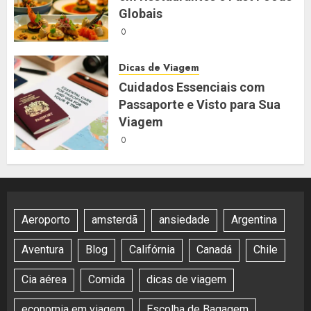
Globais
0
Dicas de Viagem
Cuidados Essenciais com
Passaporte e Visto para Sua
Viagem
0
Aeroporto
amsterdã
ansiedade
Argentina
Aventura
Blog
Califórnia
Canadá
Chile
Cia aérea
Comida
dicas de viagem
economia em viagem
Escolha de Bagagem