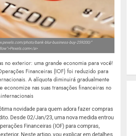
ww.pexels.com/photo/bank-blur-business-buy-259200/"
ollow">Pexels.com</a>
s no exterior: uma grande economia para você!
perações Financeiras (IOF) foi reduzido para
ernacionais. A alíquota diminuirá gradualmente
 e economize nas suas transações financeiras no
internacionais
a ótima novidade para quem adora fazer compras
rédito. Desde 02/Jan/23, uma nova medida entrou
perações Financeiras (IOF) para compras,
exterior. Neste artigo, vou explicar em detalhes