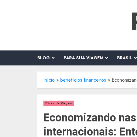
o
Skip
conteúdo
to
content
BLOG
PARA SUA VIAGEM
BRASIL
Início
»
benefícios financeiros
»
Economizand
Dicas de Viagem
Economizando nas
internacionais: En