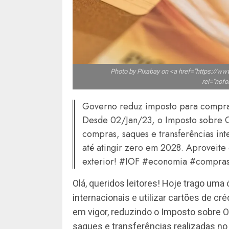
Photo by Pixabay on <a href="https://w
rel="nof
Governo reduz imposto para compra
Desde 02/Jan/23, o Imposto sobre O
compras, saques e transferências int
até atingir zero em 2028. Aproveite
exterior! #IOF #economia #compras
Olá, queridos leitores! Hoje trago um
internacionais e utilizar cartões de c
em vigor, reduzindo o Imposto sobre O
saques e transferências realizadas no 