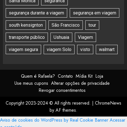
Santa Mônica
seguranca
segurança durante a viagem
segurança em viagem
south kensignton
São Francisco
tour
transporte público
Ushuaia
Viagem
viagem segura
viagem Solo
visto
walmart
Quem é Rafaela?
Contato
Mídia Kit
Loja
Use meus cupons
Alterar opções de privacidade
Revogar consentimentos
Copyright 2023-2024 © All rights reserved.
|
ChromeNews
by AF themes.
Aviso de cookies do WordPress by Real Cookie Banner
Acessar