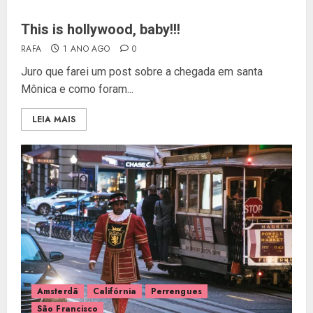
This is hollywood, baby!!!
RAFA
1 ANO AGO
0
Juro que farei um post sobre a chegada em santa
Mônica e como foram...
LEIA MAIS
Amsterdã
Califórnia
Perrengues
São Francisco