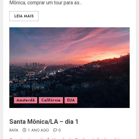
Mônica, comprar um tour para as...
LEIA MAIS
Amsterdã
Califórnia
EUA
Santa Mônica/LA – dia 1
RAFA
1 ANO AGO
0