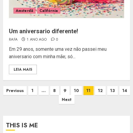
Amsterdã
Califórnia
Um aniversario diferente!
RAFA
1 ANO AGO
0
Em 29 anos, somente uma vez não passei meu
aniversario com minha mãe; só...
LEIA MAIS
Paginação
Previous
1
…
8
9
10
11
12
13
14
de
Next
posts
THIS IS ME