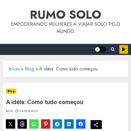
o
Skip
conteúdo
RUMO SOLO
to
content
EMPODERANDO MULHERES A VIAJAR SOLO PELO
MUNDO
Início
»
Blog
»
A idéia: Como tudo começou
Blog
A idéia: Como tudo começou
RAFA
2 ANOS AGO