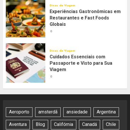
Dicas de Viagem
Experiências Gastronômicas em
Restaurantes e Fast Foods
Globais
0
Dicas de Viagem
Cuidados Essenciais com
Passaporte e Visto para Sua
Viagem
0
Aeroporto
amsterdã
ansiedade
Argentina
Aventura
Blog
Califórnia
Canadá
Chile