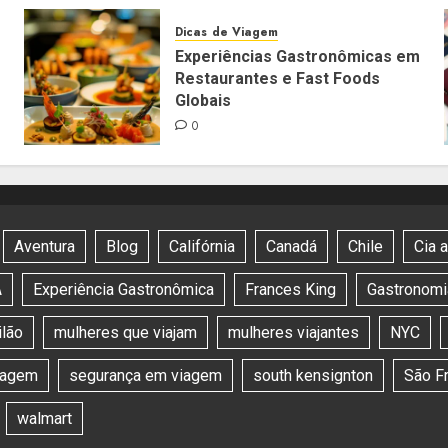
Dicas de Viagem
Experiências Gastronômicas em
Restaurantes e Fast Foods
Globais
0
Aventura
Blog
Califórnia
Canadá
Chile
Cia 
A
Experiência Gastronômica
Frances King
Gastronomia
lão
mulheres que viajam
mulheres viajantes
NYC
viagem
segurança em viagem
south kensignton
São F
walmart