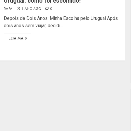
Uruguai: como foi escolhido!
RAFA
1 ANO AGO
0
Depois de Dois Anos: Minha Escolha pelo Uruguai Após
dois anos sem viajar, decidi...
LEIA MAIS