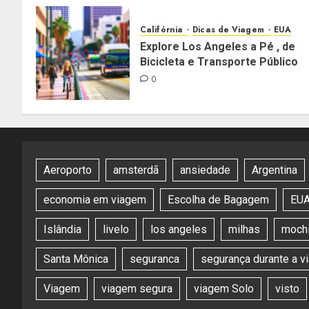
Califórnia
Dicas de Viagem
EUA
Explore Los Angeles a Pé , de
Bicicleta e Transporte Público
0
Aeroporto
amsterdã
ansiedade
Argentina
economia em viagem
Escolha de Bagagem
EU
Islândia
livelo
los angeles
milhas
mochi
Santa Mônica
seguranca
segurança durante a 
Viagem
viagem segura
viagem Solo
visto