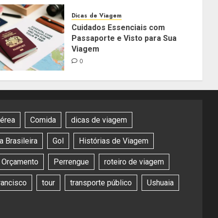
Dicas de Viagem
Cuidados Essenciais com
Passaporte e Visto para Sua
Viagem
0
aérea
Comida
dicas de viagem
 Brasileira
Gol
Histórias de Viagem
Orçamento
Perrengue
roteiro de viagem
rancisco
tour
transporte público
Ushuaia