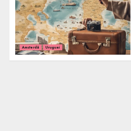
Amsterdã
Uruguai