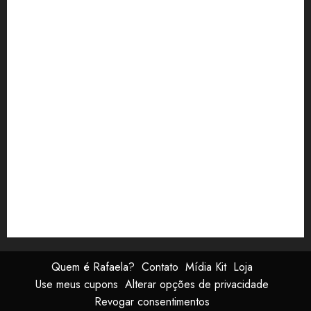
los angeles
milhas
mochilão
mulheres que viajam
mulheres viajantes
NYC
Orçamento
Perrengue
roteiro de viagem
Santa Mônica
seguranca
segurança durante a viagem
segurança em viagem
south kensignton
São Francisco
tour
transporte público
Ushuaia
Viagem
viagem segura
viagem Solo
visto
walmart
Quem é Rafaela?
Contato
Mídia Kit
Loja
Use meus cupons
Alterar opções de privacidade
Revogar consentimentos