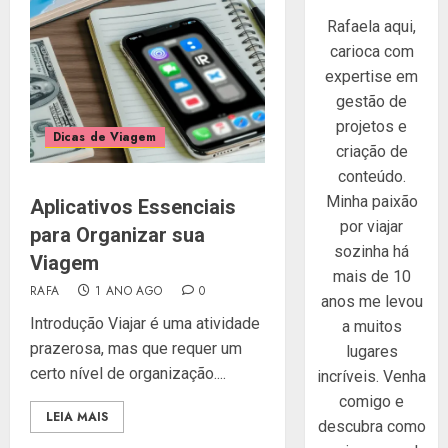
Rafaela aqui,
carioca com
expertise em
gestão de
projetos e
Dicas de Viagem
criação de
conteúdo.
Minha paixão
Aplicativos Essenciais
por viajar
para Organizar sua
sozinha há
Viagem
mais de 10
RAFA
1 ANO AGO
0
anos me levou
Introdução Viajar é uma atividade
a muitos
prazerosa, mas que requer um
lugares
certo nível de organização....
incríveis. Venha
comigo e
LEIA MAIS
descubra como