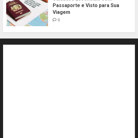
Passaporte e Visto para Sua
Viagem
0
Aeroporto
amsterdã
ansiedade
Argentina
Aventura
Blog
Califórnia
Canadá
Chile
Cia aérea
Comida
dicas de viagem
economia em viagem
Escolha de Bagagem
EUA
Experiência Gastronômica
Frances King
Gastronomia Brasileira
Gol
Histórias de Viagem
Islândia
livelo