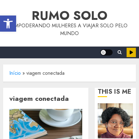
o
Skip
conteúdo
RUMO SOLO
to
Abrir a barra de ferramentas
content
EMPODERANDO MULHERES A VIAJAR SOLO PELO
MUNDO
Início
»
viagem conectada
THIS IS ME
viagem conectada