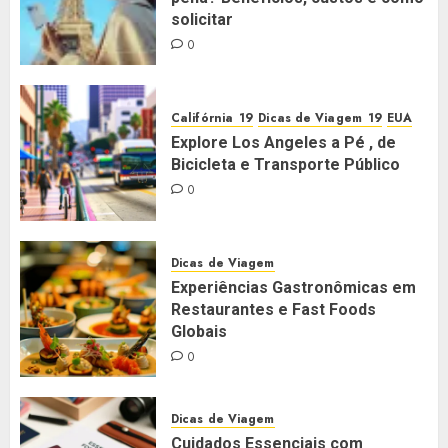
solicitar
0
Califórnia
Dicas de Viagem
EUA
Explore Los Angeles a Pé , de
Bicicleta e Transporte Público
0
Dicas de Viagem
Experiências Gastronômicas em
Restaurantes e Fast Foods
Globais
0
Dicas de Viagem
Cuidados Essenciais com