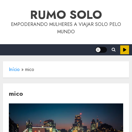
o
Skip
conteúdo
RUMO SOLO
to
content
EMPODERANDO MULHERES A VIAJAR SOLO PELO
MUNDO
Início
»
mico
mico