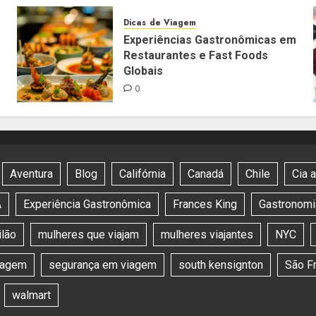
Dicas de Viagem
Experiências Gastronômicas em
Restaurantes e Fast Foods
Globais
0
Aventura
Blog
Califórnia
Canadá
Chile
Cia 
A
Experiência Gastronômica
Frances King
Gastronomia
lão
mulheres que viajam
mulheres viajantes
NYC
viagem
segurança em viagem
south kensignton
São F
walmart