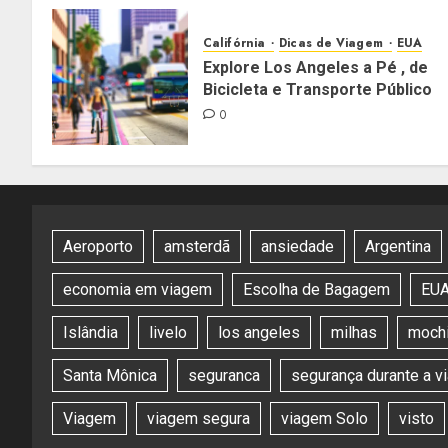
Califórnia
Dicas de Viagem
EUA
Explore Los Angeles a Pé , de
Bicicleta e Transporte Público
0
Aeroporto
amsterdã
ansiedade
Argentina
economia em viagem
Escolha de Bagagem
EU
Islândia
livelo
los angeles
milhas
mochi
Santa Mônica
seguranca
segurança durante a 
Viagem
viagem segura
viagem Solo
visto