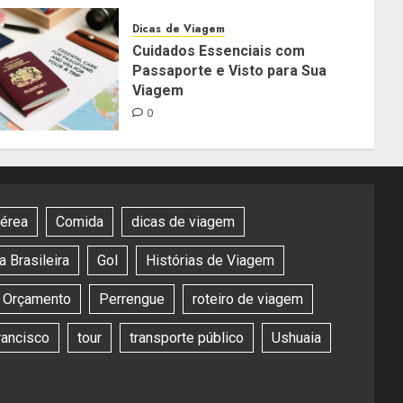
Dicas de Viagem
Cuidados Essenciais com
Passaporte e Visto para Sua
Viagem
0
aérea
Comida
dicas de viagem
 Brasileira
Gol
Histórias de Viagem
Orçamento
Perrengue
roteiro de viagem
rancisco
tour
transporte público
Ushuaia