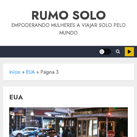
o
Skip
conteúdo
RUMO SOLO
to
content
EMPODERANDO MULHERES A VIAJAR SOLO PELO
MUNDO
Início
»
EUA
»
Página 3
EUA