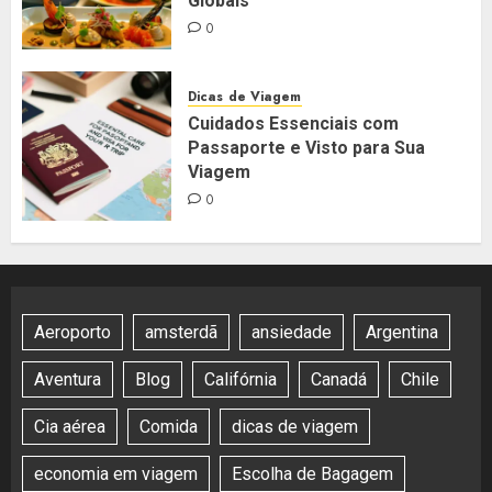
Globais
0
Dicas de Viagem
Cuidados Essenciais com
Passaporte e Visto para Sua
Viagem
0
Aeroporto
amsterdã
ansiedade
Argentina
Aventura
Blog
Califórnia
Canadá
Chile
Cia aérea
Comida
dicas de viagem
economia em viagem
Escolha de Bagagem