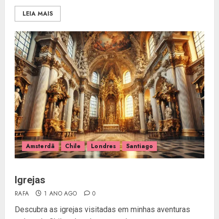
LEIA MAIS
Amsterdã
Chile
Londres
Santiago
Igrejas
RAFA
1 ANO AGO
0
Descubra as igrejas visitadas em minhas aventuras