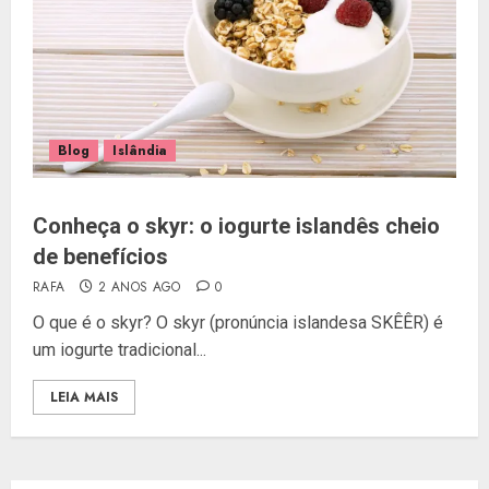
Blog
Islândia
Conheça o skyr: o iogurte islandês cheio
de benefícios
RAFA
2 ANOS AGO
0
O que é o skyr? O skyr (pronúncia islandesa SKÊÊR) é
um iogurte tradicional...
LEIA MAIS