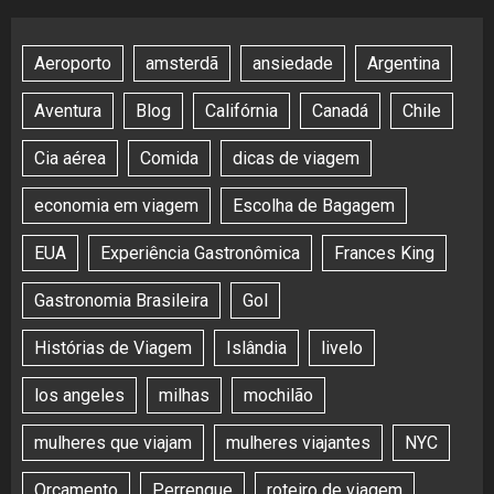
Aeroporto
amsterdã
ansiedade
Argentina
Aventura
Blog
Califórnia
Canadá
Chile
Cia aérea
Comida
dicas de viagem
economia em viagem
Escolha de Bagagem
EUA
Experiência Gastronômica
Frances King
Gastronomia Brasileira
Gol
Histórias de Viagem
Islândia
livelo
los angeles
milhas
mochilão
mulheres que viajam
mulheres viajantes
NYC
Orçamento
Perrengue
roteiro de viagem