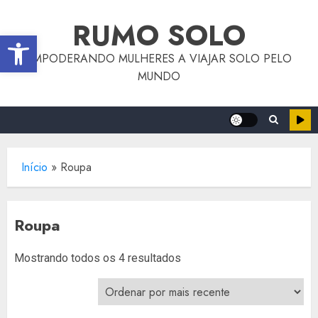
o
Skip
conteúdo
RUMO SOLO
to
Abrir a barra de ferramentas
content
EMPODERANDO MULHERES A VIAJAR SOLO PELO
MUNDO
Início
»
Roupa
Roupa
Classificado
Mostrando todos os 4 resultados
por
mais
recente