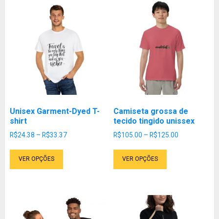
Unisex Garment-Dyed T-
Camiseta grossa de
shirt
tecido tingido unissex
Faixa
Faixa
R$
24.38
–
R$
33.37
R$
105.00
–
R$
125.00
de
de
Este
Este
preço:
preço:
VER OPÇÕES
VER OPÇÕES
produto
produto
R$24.38
R$105.00
tem
tem
através
através
várias
várias
R$33.37
R$125.00
variantes.
variantes.
As
As